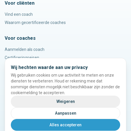
Voor cliënten
Vind een coach
Waarom gecertificeerde coaches
Voor coaches
Aanmelden als coach
Certificeringseisen
Wij hechten waarde aan uw privacy
Juridisch & contact
Wij gebruiken cookies om uw activiteit te meten en onze
diensten te verbeteren. Houd er rekening mee dat
Juridische documenten / Algemene voorwaarden
sommige diensten mogelijk niet beschikbaar zijn zonder de
Contact & ondersteuning
cookiemelding te accepteren.
Cookievoorkeuren
Weigeren
Aanpassen
©
2026
ICR Coach Register. Alle rechten voorbehouden.
Alles accepteren