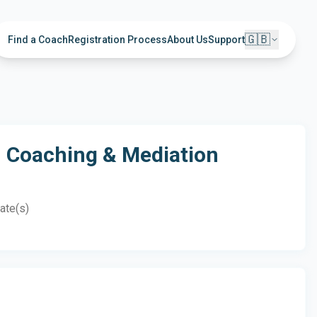
🇬🇧
Find a Coach
Registration Process
About Us
Support
 Coaching & Mediation
cate(s)