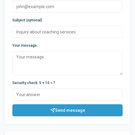
Subject (optional)
Your message...
Security check
:
5 + 10
= ?
Send message